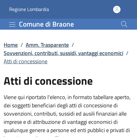
Atti di concessione | So
Vai al contenuto principale
(apre in un'altra scheda).
Regione Lombardia
Comune di Braone
Home
/
Amm. Trasparente
/
Sovvenzioni, contributi, sussidi, vantaggi economici
/
Atti di concessione
Atti di concessione
Viene qui riportato l'elenco, in formato tabellare aperto,
dei soggetti beneficiari degli atti di concessione di
sovvenzioni, contributi, sussidi ed ausili finanziari alle
imprese e di attribuzione di vantaggi economici di
qualunque genere a persone ed enti pubblici e privati di