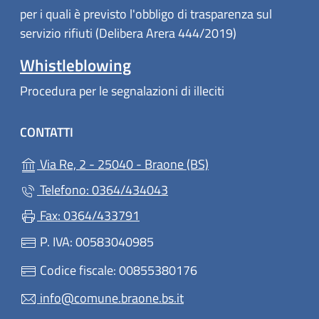
per i quali è previsto l'obbligo di trasparenza sul
servizio rifiuti (Delibera Arera 444/2019)
Whistleblowing
Procedura per le segnalazioni di illeciti
CONTATTI
(apre in un'altra sch
Via Re, 2 - 25040 - Braone (BS)
Telefono: 0364/434043
Fax: 0364/433791
P. IVA: 00583040985
Codice fiscale: 00855380176
info@comune.braone.bs.it