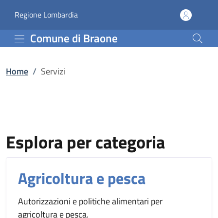
Servizi | Comune di Bra
Vai al contenuto principale
(apre in un'altra scheda).
Regione Lombardia
Comune di Braone
Home
/
Servizi
Esplora per categoria
Agricoltura e pesca
Autorizzazioni e politiche alimentari per
agricoltura e pesca.