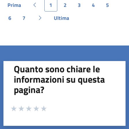
Prima
1
2
3
4
5
Pagina
Pagina precedente
Pagina
Pagina
Pagina
Pagina
Pagina
6
7
Ultima
Pagina
Pagina
Pagina successiva
Pagina
Quanto sono chiare le
informazioni su questa
pagina?
Valuta da 1 a 5 stelle la pagina
Valuta 1 stelle su 5
Valuta 2 stelle su 5
Valuta 3 stelle su 5
Valuta 4 stelle su 5
Valuta 5 stelle su 5