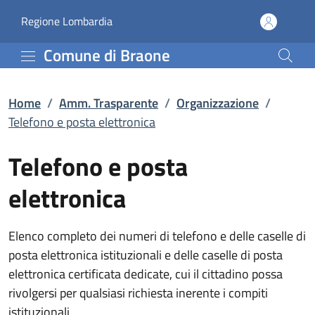
Telefono e posta elettr
Vai al contenuto principale
(apre in un'altra scheda).
Regione Lombardia
Comune di Braone
Home
/
Amm. Trasparente
/
Organizzazione
/
Telefono e posta elettronica
Telefono e posta
elettronica
Elenco completo dei numeri di telefono e delle caselle di
posta elettronica istituzionali e delle caselle di posta
elettronica certificata dedicate, cui il cittadino possa
rivolgersi per qualsiasi richiesta inerente i compiti
istituzionali