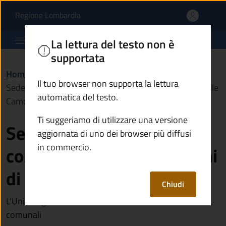
Sede dell'Unione dei com
Vai al contenuto principale
(apre in un'altra scheda).
Regione Lombardia
Comune di Braone
La lettura del testo non è
supportata
Home
/
Vivere il territorio
/
Luoghi
/
Il tuo browser non supporta la lettura
Sede dell'Unione dei comuni degli antichi borghi di Valle
automatica del testo.
Camonica
Ti suggeriamo di utilizzare una versione
Sede dell'Unione dei
aggiornata di uno dei browser più diffusi
in commercio.
comuni degli antichi borghi
di Valle Camonica
Chiudi
L'Unione gestisce in forma associata alcuni servizi
comunali