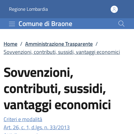
Sovvenzioni, contributi
Vai al contenuto principale
(apre in un'altra scheda).
Regione Lombardia
Comune di Braone
Home
/
Amministrazione Trasparente
/
Sovvenzioni, contributi, sussidi, vantaggi economici
Sovvenzioni,
contributi, sussidi,
vantaggi economici
Criteri e modalità
(apre in un'altra scheda).
Art. 26, c. 1, d.lgs. n. 33/2013