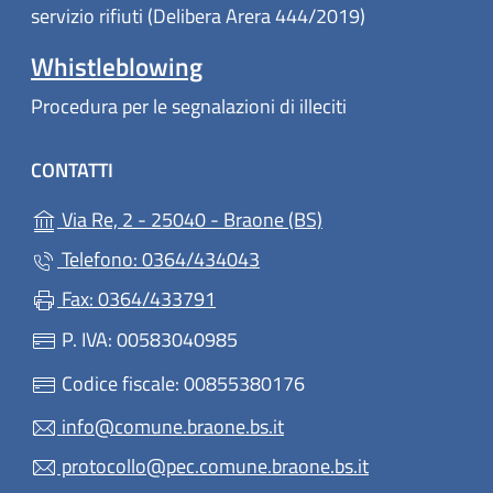
servizio rifiuti (Delibera Arera 444/2019)
Whistleblowing
Procedura per le segnalazioni di illeciti
CONTATTI
(apre in un'altra sch
Via Re, 2 - 25040 - Braone (BS)
Telefono: 0364/434043
Fax: 0364/433791
P. IVA: 00583040985
Codice fiscale: 00855380176
info@comune.braone.bs.it
protocollo@pec.comune.braone.bs.it