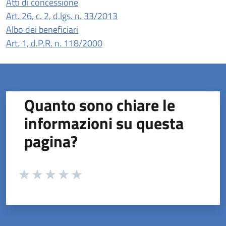
Atti di concessione
(apre in un'altra scheda).
Art. 26, c. 2, d.lgs. n. 33/2013
Albo dei beneficiari
(apre in un'altra scheda).
Art. 1, d.P.R. n. 118/2000
Quanto sono chiare le
informazioni su questa
pagina?
Valuta da 1 a 5 stelle la pagina
Valuta 1 stelle su 5
Valuta 2 stelle su 5
Valuta 3 stelle su 5
Valuta 4 stelle su 5
Valuta 5 stelle su 5